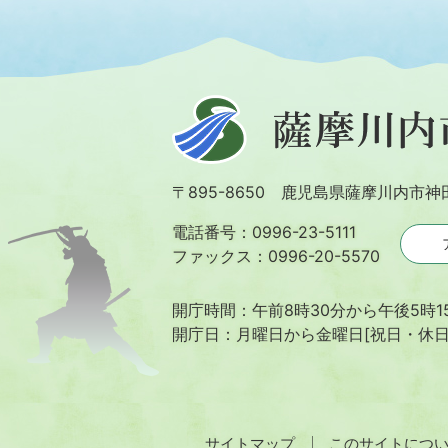
薩
摩
川
〒895-8650 鹿児島県薩摩川内市神
内
市
電話番号：0996-23-5111
ファックス：0996-20-5570
開庁時間：午前8時30分から午後5時1
開庁日：月曜日から金曜日[祝日・休
サイトマップ
このサイトにつ