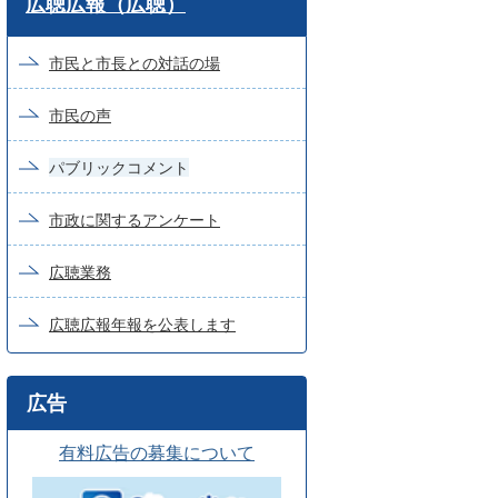
広聴広報（広聴）
ー
ド
市民と市長との対話の場
検
市民の声
索
パブリックコメント
市政に関するアンケート
広聴業務
広聴広報年報を公表します
広告
有料広告の募集について