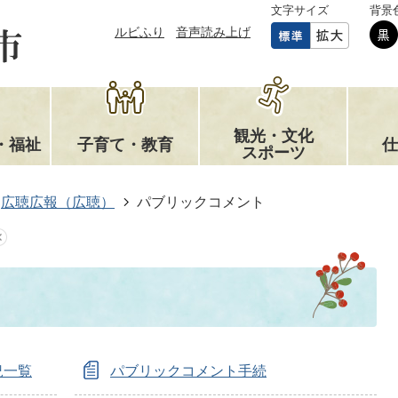
文字サイズ
背景
ルビふり
音声読み上げ
観光・文化
・福祉
子育て・教育
仕
スポーツ
広聴広報（広聴）
パブリックコメント
況一覧
パブリックコメント手続