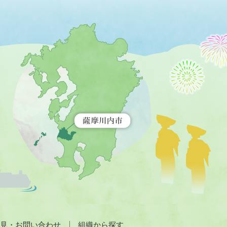
薩
摩
川
内
市
を
示
す
地
図。
九
州
全
土
が
緑
色
で
見・お問い合わせ
組織から探す