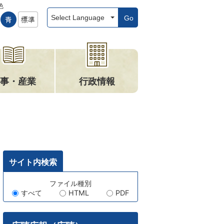
色
Go
事・産業
行政情報
サイト内検索
キ
ファイル種別
すべて
HTML
PDF
ー
ワ