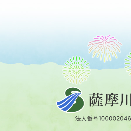
薩
摩
川
法人番号100002046
内