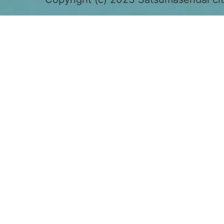
色
で
表
示
さ
れ
て
お
り、
鹿
児
島