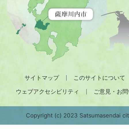
示
す
地
図。
九
州
全
サイトマップ
このサイトについて
土
ウェブアクセシビリティ
ご意見・お問
が
緑
色
Copyright (c) 2023 Satsumasendai city
で