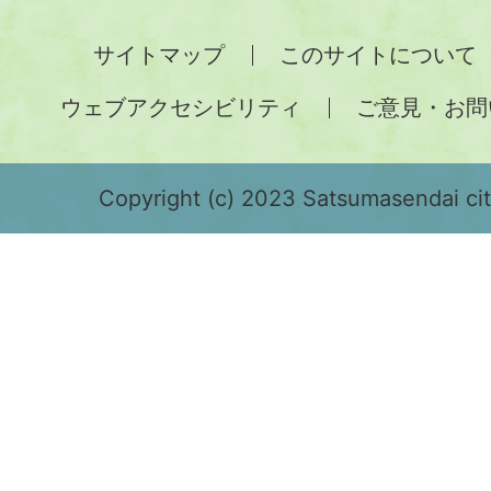
全
サイトマップ
このサイトについて
土
ウェブアクセシビリティ
ご意見・お問
が
緑
色
Copyright (c) 2023 Satsumasendai city
で
表
示
さ
れ
て