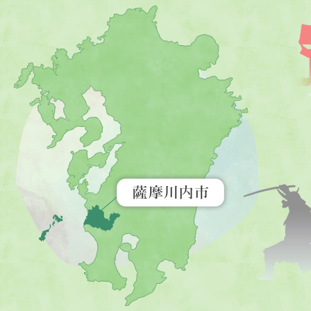
薩
摩
川
内
市
を
示
す
地
図。
九
州