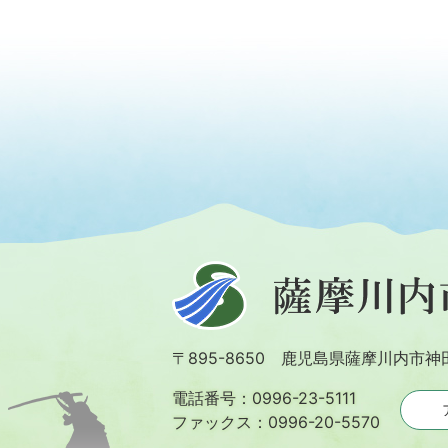
薩
摩
川
〒895-8650 鹿児島県薩摩川内市神
内
市
電話番号：0996-23-5111
ファックス：0996-20-5570