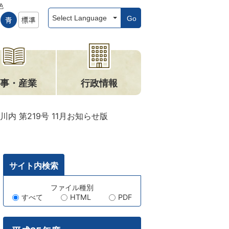
色
Go
事・産業
行政情報
川内 第219号 11月お知らせ版
サイト内検索
キ
ファイル種別
すべて
HTML
PDF
ー
ワ