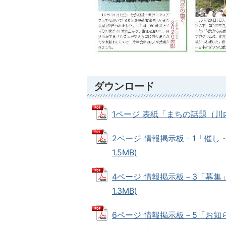
ダウンロード
1ページ 表紙「まちの話題（川内、
2ページ 情報掲示板－1「催し・
1.5MB)
4ページ 情報掲示板－3「募集」
1.3MB)
6ページ 情報掲示板－5「お知ら