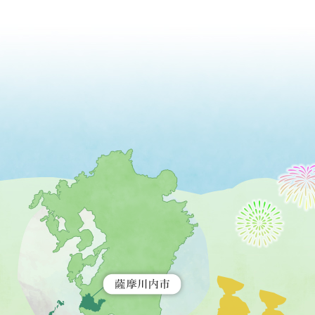
薩
摩
川
内
市
を
示
す
地
図。
九