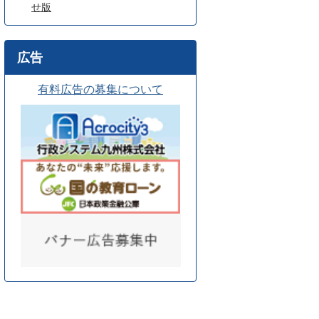
せ版
広告
有料広告の募集について