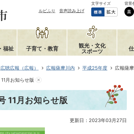
文字サイズ
背景
ルビふり
音声読み上げ
観光・文化
・福祉
子育て・教育
仕
スポーツ
広聴広報（広報）
広報薩摩川内
平成25年度
広報薩摩
 11月お知らせ版
号 11月お知らせ版
更新日：2023年03月27日