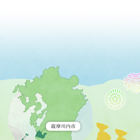
薩
摩
川
内
市
を
示
す
地
図。
九