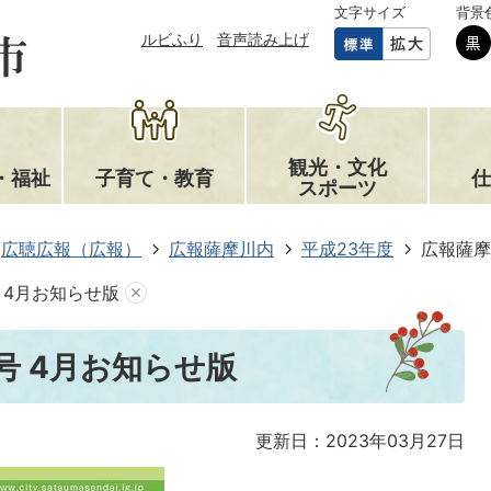
文字サイズ
背景
ルビふり
音声読み上げ
観光・文化
・福祉
子育て・教育
仕
スポーツ
広聴広報（広報）
広報薩摩川内
平成23年度
広報薩摩
号 4月お知らせ版
7号 4月お知らせ版
更新日：2023年03月27日