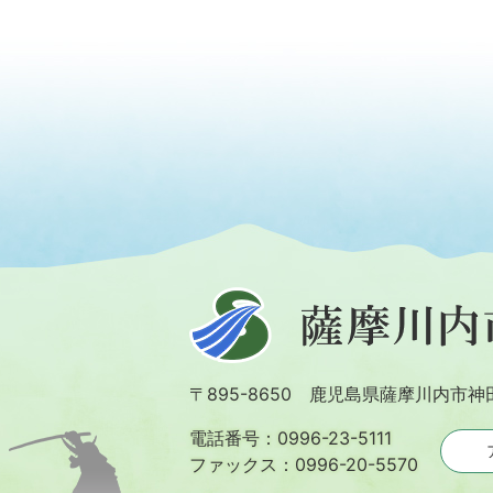
薩
摩
川
〒895-8650 鹿児島県薩摩川内市神
内
市
電話番号：0996-23-5111
ファックス：0996-20-5570