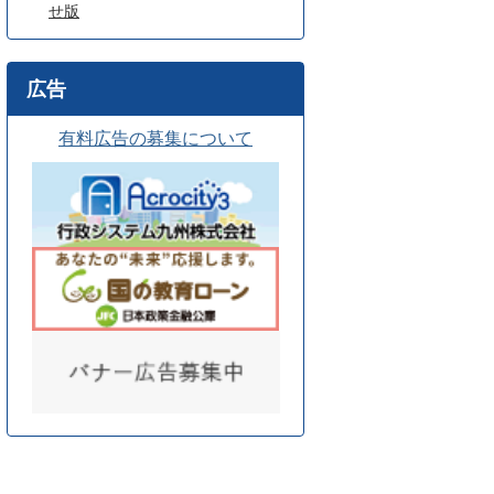
せ版
広告
有料広告の募集について