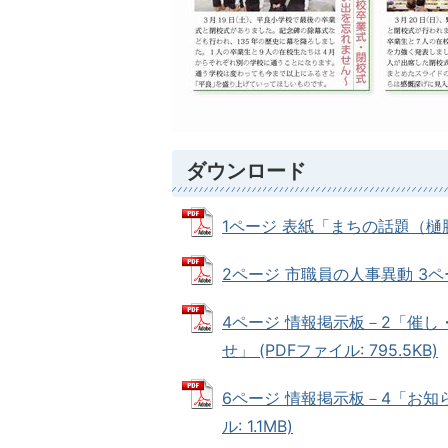
ダウンロード
1ページ 表紙「まちの話題（樋脇、
2ページ 市職員の人事異動 3ページ
4ページ 情報掲示板－2「催し
せ」 (PDFファイル: 795.5KB)
6ページ 情報掲示板－4「お知ら
ル: 1.1MB)