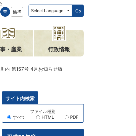
色
Go
事・産業
行政情報
川内 第157号 4月お知らせ版
サイト内検索
キ
ファイル種別
すべて
HTML
PDF
ー
ワ