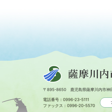
薩
摩
川
〒895-8650 鹿児島県薩摩川内市神
内
市
電話番号：0996-23-5111
ファックス：0996-20-5570