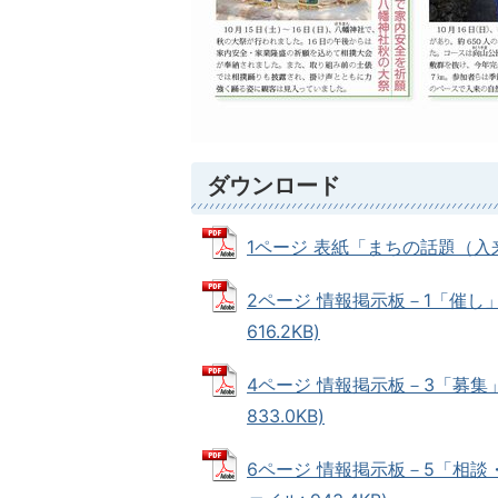
ダウンロード
1ページ 表紙「まちの話題（入来、
2ページ 情報掲示板－1「催し」
616.2KB)
4ページ 情報掲示板－3「募集」
833.0KB)
6ページ 情報掲示板－5「相談・