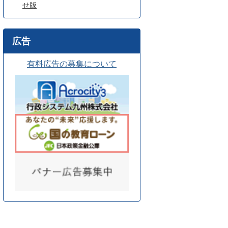
せ版
広告
有料広告の募集について