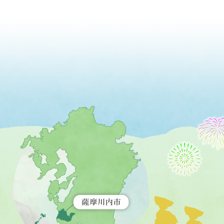
薩
摩
川
内
市
を
示
す
地
図。
九