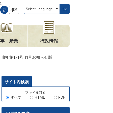
色
Go
事・産業
行政情報
川内 第171号 11月お知らせ版
サイト内検索
キ
ファイル種別
すべて
HTML
PDF
ー
ワ