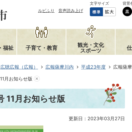
文字サイズ
背景
ルビふり
音声読み上げ
観光・文化
・福祉
子育て・教育
仕
スポーツ
広聴広報（広報）
広報薩摩川内
平成23年度
広報薩摩
 11月お知らせ版
号 11月お知らせ版
更新日：2023年03月27日