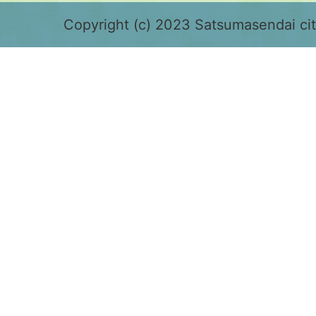
緑
色
Copyright (c) 2023 Satsumasendai city
で
表
示
さ
れ
て
お
り、
鹿
児