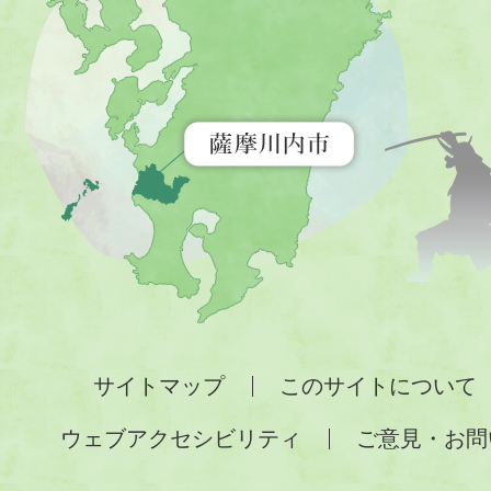
市
を
示
す
地
図。
九
州
全
サイトマップ
このサイトについて
土
ウェブアクセシビリティ
ご意見・お問
が