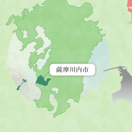
摩
川
内
市
を
示
す
地
図。
九
州
全