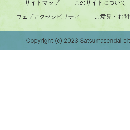
サイトマップ
このサイトについて
土
ウェブアクセシビリティ
ご意見・お問
が
緑
色
Copyright (c) 2023 Satsumasendai city
で
表
示
さ
れ
て
お
り、