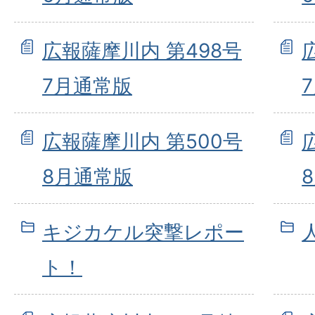
広報薩摩川内 第498号
7月通常版
広報薩摩川内 第500号
8月通常版
キジカケル突撃レポー
ト！