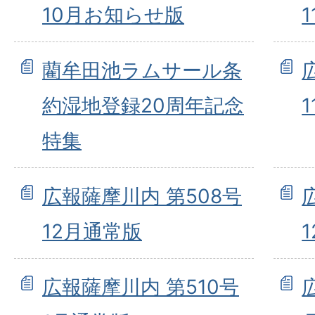
10月お知らせ版
藺牟田池ラムサール条
約湿地登録20周年記念
特集
広報薩摩川内 第508号
12月通常版
広報薩摩川内 第510号