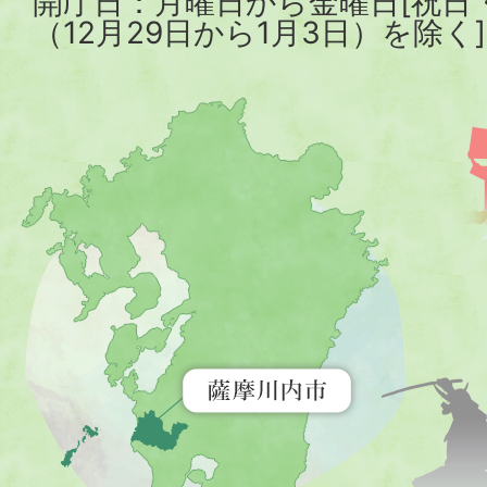
開庁日：月曜日から金曜日[祝日
（12月29日から1月3日）を除く]
薩
摩
川
内
市
を
示
す
地