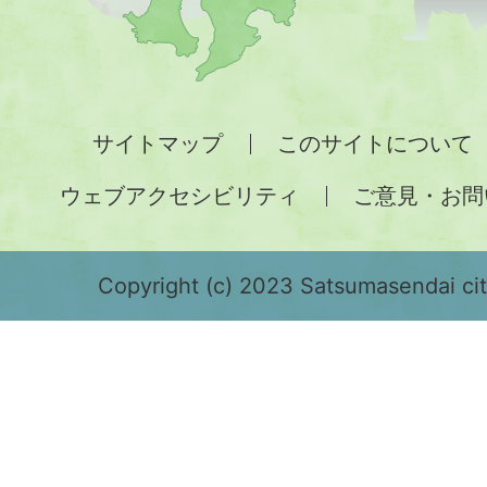
図。
九
州
全
サイトマップ
このサイトについて
土
ウェブアクセシビリティ
ご意見・お問
が
緑
色
Copyright (c) 2023 Satsumasendai city
で
表
示
さ