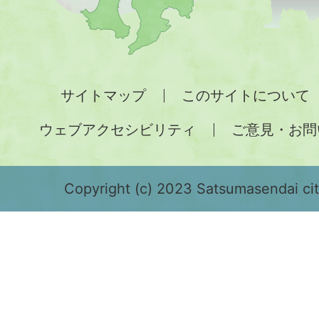
図。
九
州
全
サイトマップ
このサイトについて
土
ウェブアクセシビリティ
ご意見・お問
が
緑
色
Copyright (c) 2023 Satsumasendai city
で
表
示
さ