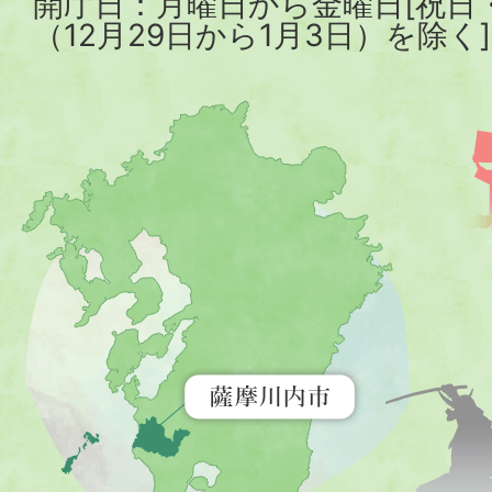
開庁日：月曜日から金曜日[祝日
（12月29日から1月3日）を除く]
薩
摩
川
内
市
を
示
す
地