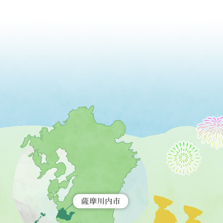
薩
摩
川
内
市
を
示
す
地
図。
九