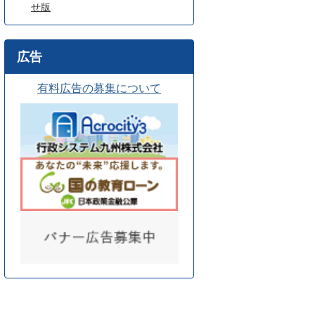
せ版
広告
有料広告の募集について