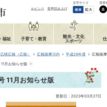
文字サイズ
背景
ルビふり
音声読み上げ
観光・文化
・福祉
子育て・教育
仕
スポーツ
広聴広報（広報）
広報薩摩川内
平成29年度
広報薩摩
 11月お知らせ版
号 11月お知らせ版
更新日：2023年03月27日