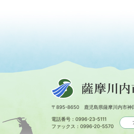
薩
摩
川
〒895-8650 鹿児島県薩摩川内市神
内
市
電話番号：0996-23-5111
ファックス：0996-20-5570