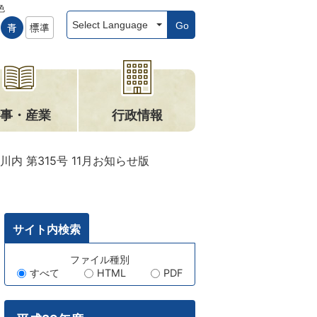
色
Go
事・産業
行政情報
川内 第315号 11月お知らせ版
サイト内検索
キ
ファイル種別
すべて
HTML
PDF
ー
ワ