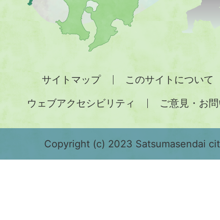
図。
九
州
全
サイトマップ
このサイトについて
土
ウェブアクセシビリティ
ご意見・お問
が
緑
色
Copyright (c) 2023 Satsumasendai city
で
表
示