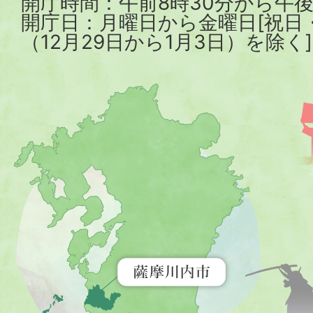
開庁時間：午前8時30分から午後
開庁日：月曜日から金曜日[祝日
（12月29日から1月3日）を除く]
薩
摩
川
内
市
を
示
す
地