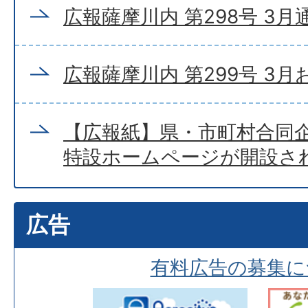
広報薩摩川内 第298号 3月
広報薩摩川内 第299号 3
【広報紙】県・市町村合同企
特設ホームページが開設さ
広告
有料広告の募集に