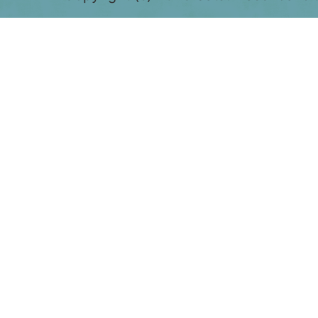
で
表
示
さ
れ
て
お
り、
鹿
児
島