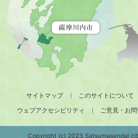
を
示
す
地
図。
九
州
全
サイトマップ
このサイトについて
土
ウェブアクセシビリティ
ご意見・お問
が
緑
色
Copyright (c) 2023 Satsumasendai city