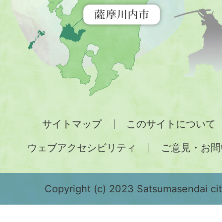
示
す
地
図。
九
州
全
サイトマップ
このサイトについて
土
ウェブアクセシビリティ
ご意見・お問
が
緑
色
Copyright (c) 2023 Satsumasendai city
で