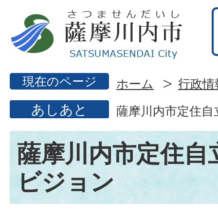
現在のページ
ホーム
行政情
あしあと
薩摩川内市定住自
薩摩川内市定住自
ビジョン