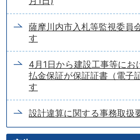
月1日)
薩摩川内市入札等監視委員
す
4月1日から建設工事等にお
払金保証が保証証書（電子
す
設計違算に関する事務取扱