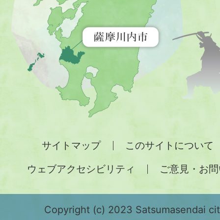
を
示
す
地
図。
九
州
全
サイトマップ
このサイトについて
土
ウェブアクセシビリティ
ご意見・お問
が
緑
色
Copyright (c) 2023 Satsumasendai city