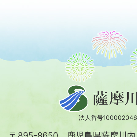
薩
摩
川
法人番号100002046
内
〒895-8650 鹿児島県薩摩川
市