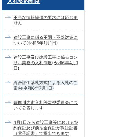
入札契約制度
ー
ド
不当な情報提供の要求には応じま
せん
検
索
建設工事に係る不調・不落対策に
ついて(令和5年1月1日)
建設工事及び建設工事に係るコン
サル業務の入札制度(令和6年4月1
日)
総合評価落札方式による入札のご
案内(令和8年7月1日)
薩摩川内市入札等監視委員会につ
いて公表します
4月1日から建設工事等における契
約保証及び前払金保証が保証証書
（電子証書）で提出できます