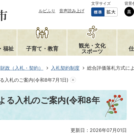
文字サイズ
背景
ルビふり
音声読み上げ
観光・文化
・福祉
子育て・教育
仕
スポーツ
財政（入札・契約）
入札契約制度
総合評価落札方式によ
入札のご案内(令和8年7月1日)
よる入札のご案内(令和8年
更新日：2026年07月01日