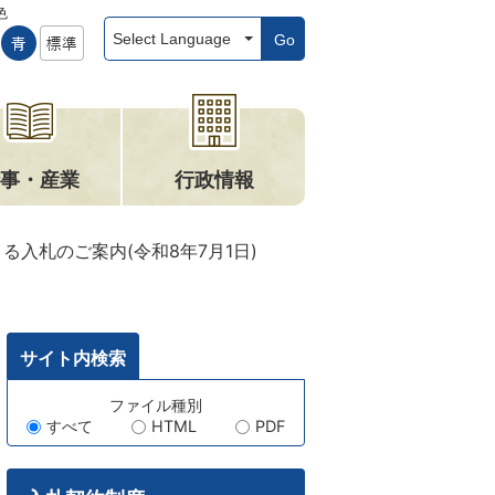
色
Go
事・産業
行政情報
る入札のご案内(令和8年7月1日)
サイト内検索
キ
ファイル種別
すべて
HTML
PDF
ー
ワ