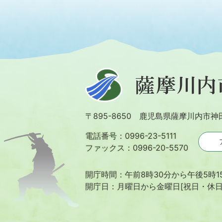
薩
摩
川
〒895-8650 鹿児島県薩摩川内市神
内
市
電話番号：0996-23-5111
ファックス：0996-20-5570
開庁時間：午前8時30分から午後5時1
開庁日：月曜日から金曜日[祝日・休