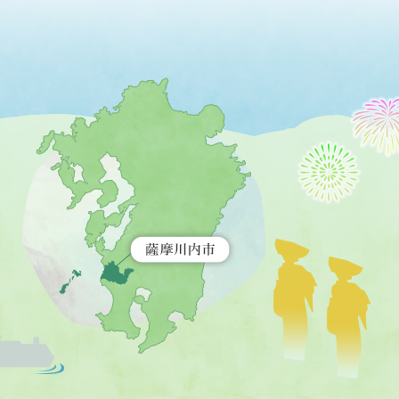
薩
摩
川
内
市
を
示
す
地
図。
九
州
全
土
が
緑