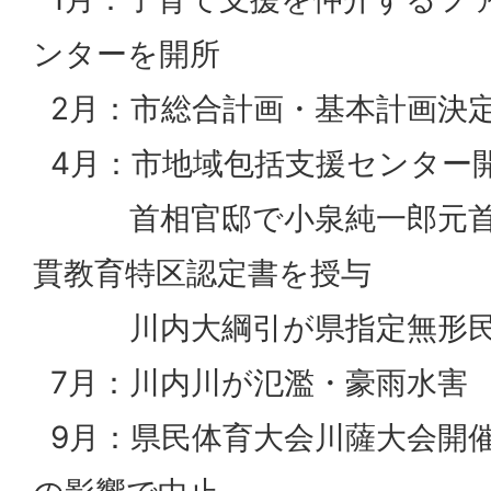
ンターを開所
2月：市総合計画・基本計画決
4月：市地域包括支援センター
首相官邸で小泉純一郎元首
貫教育特区認定書を授与
川内大綱引が県指定無形民
7月：川内川が氾濫・豪雨水害
9月：県民体育大会川薩大会開催