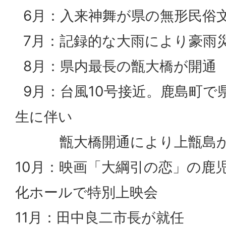
6月：入来神舞が県の無形民俗
7月：記録的な大雨により豪雨
8月：県内最長の甑大橋が開通
9月：台風10号接近。鹿島町で
生に伴い
甑大橋開通により上甑島か
10月：映画「大綱引の恋」の鹿
化ホールで特別上映会
11月：田中良二市長が就任