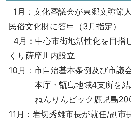
1月：文化審議会が東郷文弥節
民俗文化財に答申（3月指定）
4月：中心市街地活性化を目指
くり薩摩川内設立
10月：市自治基本条例及び市議
本庁・甑島地域4支所を結ぶ
ねんりんピック鹿児島200
11月：岩切秀雄市長が就任/副市