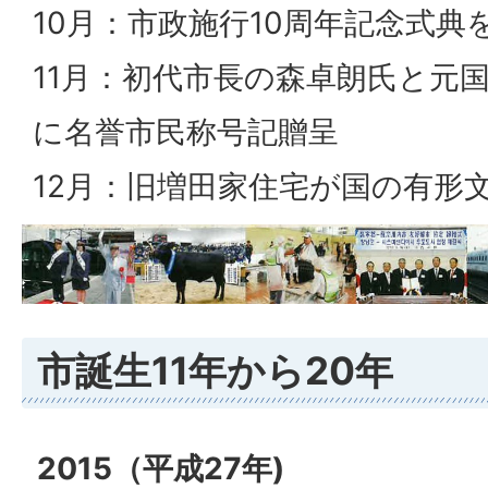
10月：市政施行10周年記念式典
11月：初代市長の森卓朗氏と元
に名誉市民称号記贈呈
12月：旧増田家住宅が国の有形
市誕生11年から20年
2015（平成27年)