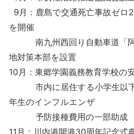
9月：鹿島で交通死亡事故ゼロ25
を開催
南九州西回り自動車道「阿
地対策本部を設置
10月：東郷学園義務教育学校の
市内に居住する小学生以下と
年生のインフルエンザ
予防接種費用の一部助成
11月：川内港開港30周年記念式