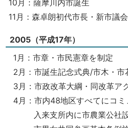
10月：薩摩川内市誕生
11月：森卓朗初代市長・新市議
2005（平成17年）
1月：市章・市民憲章を制定
2月：市誕生記念式典/市木・市
3月：市政改革大綱・同改革ア
4月：市内48地区すべてにコミ
入来支所内に市農業公社