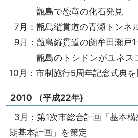
甑島で恐竜の化石発見
7月：甑島縦貫道の青瀬トンネ
9月：甑島縦貫道の蘭牟田瀬戸1
甑島のトシドンがユネスコ
10月：市制施行5周年記念式典
2010 （平成22年)
3月：第1次市総合計画「基本構
期基本計画」を策定