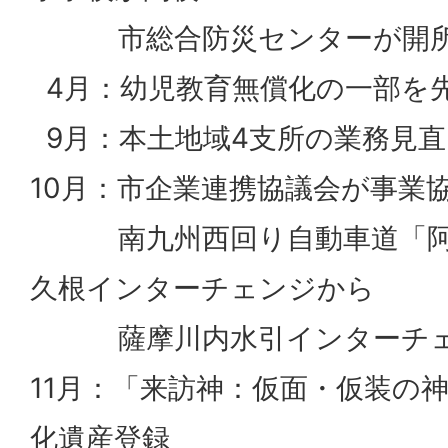
市総合防災センターが開
4月：幼児教育無償化の一部を
9月：本土地域4支所の業務見直
10月：市企業連携協議会が事業
南九州西回り自動車道「阿
久根インターチェンジから
薩摩川内水引インターチェ
11月：「来訪神：仮面・仮装の
化遺産登録