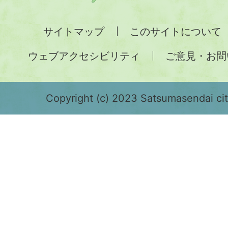
州
全
サイトマップ
このサイトについて
土
ウェブアクセシビリティ
ご意見・お問
が
緑
色
Copyright (c) 2023 Satsumasendai city
で
表
示
さ
れ
て