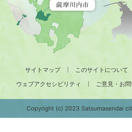
す
地
図。
九
州
全
サイトマップ
このサイトについて
土
ウェブアクセシビリティ
ご意見・お問
が
緑
色
Copyright (c) 2023 Satsumasendai city
で
表