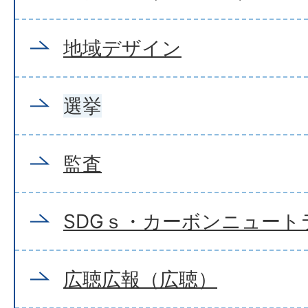
地域デザイン
選挙
監査
SDGｓ・カーボンニュート
広聴広報（広聴）