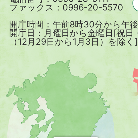
ファックス：0996-20-5570
開庁時間：午前8時30分から午後
開庁日：月曜日から金曜日[祝日
（12月29日から1月3日）を除く]
薩
摩
川
内
市
を
示