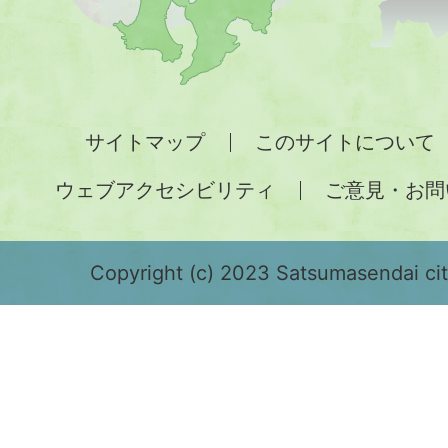
図。
九
州
全
サイトマップ
このサイトについて
土
ウェブアクセシビリティ
ご意見・お問
が
緑
色
Copyright (c) 2023 Satsumasendai city
で
表
示
さ