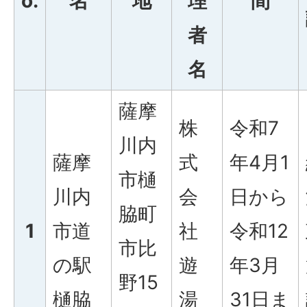
o.
名
地
理
間
者
名
薩摩
株
令和7
川内
薩摩
式
年4月1
市樋
川内
会
日から
脇町
1
市道
社
令和12
市比
の駅
遊
年3月
野15
樋脇
湯
31日ま