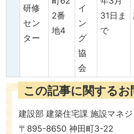
町62
年3月
研修
イ
2番
31日ま
セン
ン
地4
で
ター
グ
協
会
この記事に関するお
建設部 建築住宅課 施設マネ
〒895-8650 神田町3-22