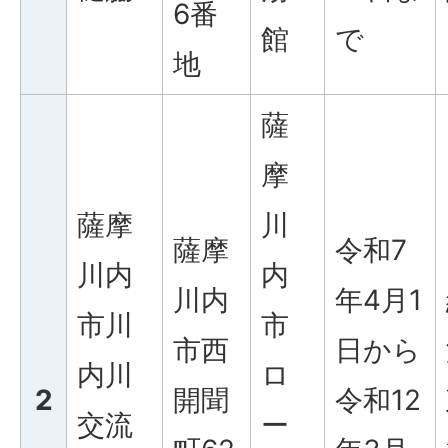
6番
館
で
地
薩
摩
薩摩
川
薩摩
令和7
川内
内
川内
年4月1
市川
市
市西
日から
内川
ロ
2
開聞
令和12
交流
ー