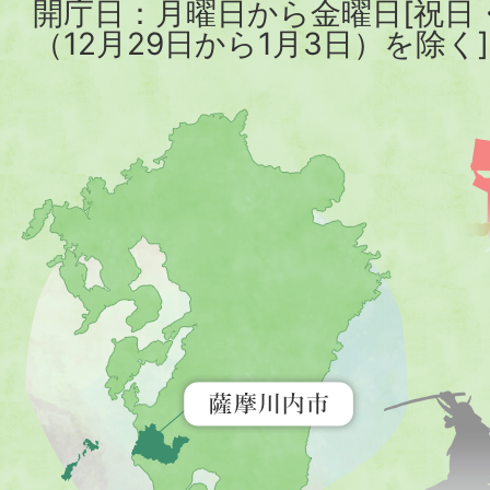
開庁日：月曜日から金曜日[祝日
（12月29日から1月3日）を除く]
薩
摩
川
内
市
を
示
す
地