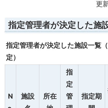
更新
指定管理者が決定した施
指定管理者が決定した施設一覧（
定）
指
定
N
施設
所在
管
指定期