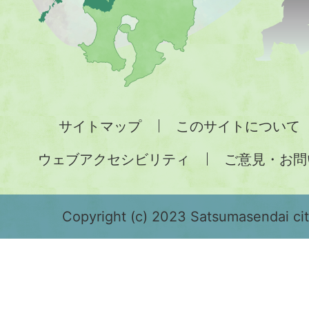
地
図。
九
州
全
サイトマップ
このサイトについて
土
ウェブアクセシビリティ
ご意見・お問
が
緑
色
Copyright (c) 2023 Satsumasendai city
で
表
示