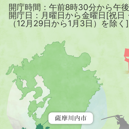
開庁時間：午前8時30分から午後
開庁日：月曜日から金曜日[祝日
（12月29日から1月3日）を除く]
薩
摩
川
内
市
を
示
す