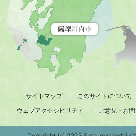
を
示
す
地
図。
九
州
全
サイトマップ
このサイトについて
土
ウェブアクセシビリティ
ご意見・お問
が
緑
Copyright (c) 2023 Satsumasendai city