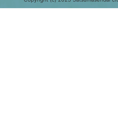
色
で
表
示
さ
れ
て
お
り、
鹿
児
島