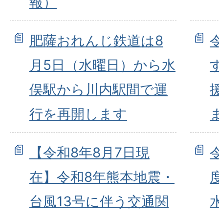
報）
肥薩おれんじ鉄道は8
月5日（水曜日）から水
俣駅から川内駅間で運
行を再開します
【令和8年8月7日現
在】令和8年熊本地震・
台風13号に伴う交通関