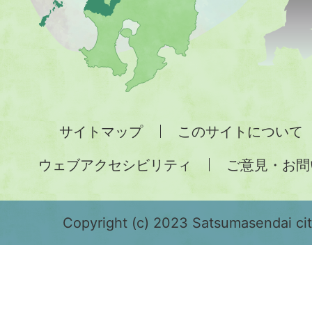
地
図。
九
州
全
サイトマップ
このサイトについて
土
ウェブアクセシビリティ
ご意見・お問
が
緑
色
Copyright (c) 2023 Satsumasendai city
で
表
示