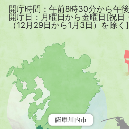
開庁時間：午前8時30分から午後
開庁日：月曜日から金曜日[祝日
（12月29日から1月3日）を除く]
薩
摩
川
内
市
を
示
す