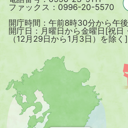
ファックス：0996-20-5570
開庁時間：午前8時30分から午後
開庁日：月曜日から金曜日[祝日
（12月29日から1月3日）を除く]
薩
摩
川
内
市
を
示