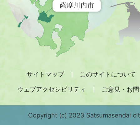
す
地
図。
九
州
全
サイトマップ
このサイトについて
土
ウェブアクセシビリティ
ご意見・お問
が
緑
色
Copyright (c) 2023 Satsumasendai city
で