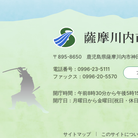
薩
摩
川
〒895-8650 鹿児島県薩摩川内市神
内
市
電話番号：0996-23-5111
ファックス：0996-20-5570
開庁時間：午前8時30分から午後5時1
開庁日：月曜日から金曜日[祝日・休
サイトマップ
このサイトにつ