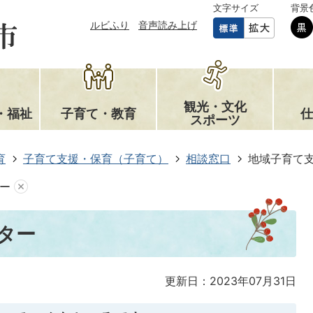
文字サイズ
背景
ルビふり
音声読み上げ
観光・文化
・福祉
子育て・教育
仕
スポーツ
育
子育て支援・保育（子育て）
相談窓口
地域子育て
ー
ター
更新日：2023年07月31日