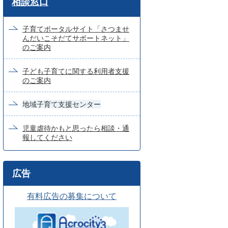
相談窓口
ー
ド
子育てポータルサイト「さつませ
んだいこそだてサポートネット」
検
のご案内
索
子ども子育てに関する利用者支援
のご案内
地域子育て支援センター
児童虐待かもと思ったら相談・通
報してください
広告
有料広告の募集について