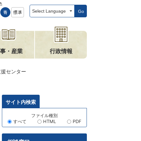
色
Go
事・産業
行政情報
支援センター
サイト内検索
キ
ファイル種別
すべて
HTML
PDF
ー
ワ