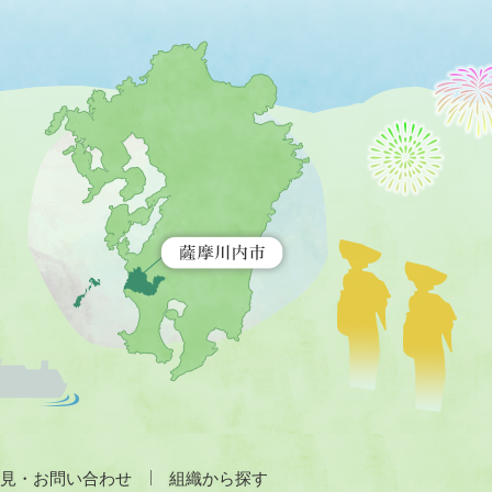
薩
摩
川
内
市
を
示
す
地
図。
九
州
全
土
が
緑
色
で
見・お問い合わせ
組織から探す
表