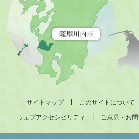
市
を
示
す
地
図。
九
州
全
サイトマップ
このサイトについて
土
ウェブアクセシビリティ
ご意見・お問
が
緑