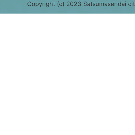
色
Copyright (c) 2023 Satsumasendai city
で
表
示
さ
れ
て
お
り、
鹿
児
島