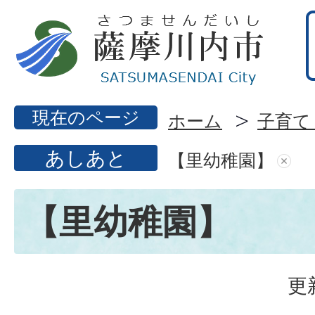
現在のページ
ホーム
子育て
あしあと
【里幼稚園】
【里幼稚園】
更