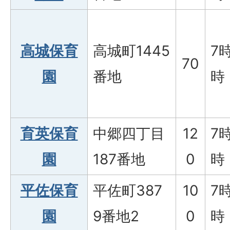
高城保育
高城町1445
7
70
園
番地
時
育英保育
中郷四丁目
12
7
園
187番地
0
時
平佐保育
平佐町387
10
7
園
9番地2
0
時