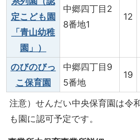
系列園（認
中郷四丁目2
定こども園
12
8番地1
「青山幼稚
園」）
のびのびっ
中郷四丁目9
19
こ保育園
5番地
注意）せんだい中央保育園は令和
も園に認可予定です。