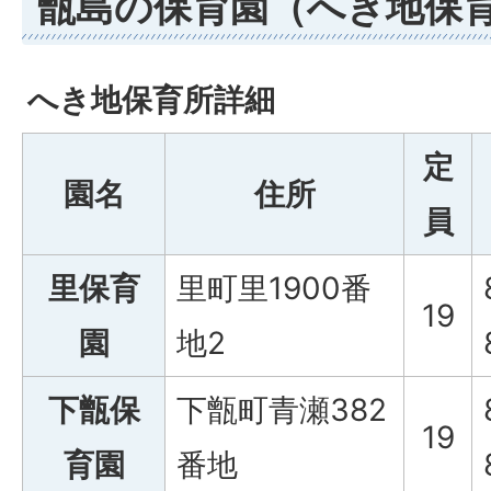
甑島の保育園（へき地保
へき地保育所詳細
定
園名
住所
員
里保育
里町里1900番
19
園
地2
下甑保
下甑町青瀬382
19
育園
番地