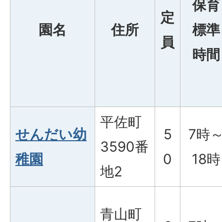
保育
定
園名
住所
標準
員
時間
平佐町
せんだい幼
5
7時
3590番
稚園
0
18時
地2
青山町