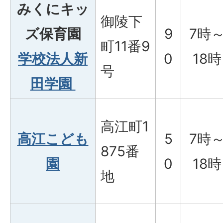
みくにキッ
御陵下
ズ保育園
9
7時
町11番9
学校法人新
0
18時
号
田学園
高江町1
高江こども
5
7時
875番
園
0
18時
地