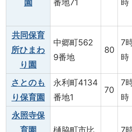
園
番地71
時
共同保育
中郷町562
7
所ひまわ
80
9番地
時
り園
さとのも
永利町4134
7
70
り保育園
番地1
時
永照寺保
育園
樋脇町市比
7