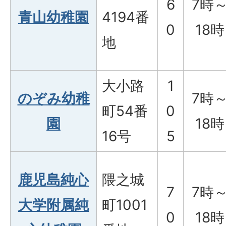
6
7時
青山幼稚園
4194番
0
18時
地
大小路
1
のぞみ幼稚
7時
町54番
0
園
18時
16号
5
鹿児島純心
隈之城
7
7時
大学附属純
町1001
0
18時