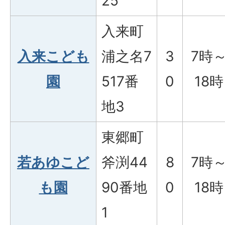
25
入来町
入来こども
浦之名7
3
7時
園
517番
0
18時
地3
東郷町
若あゆこど
斧渕44
8
7時
も園
90番地
0
18時
1