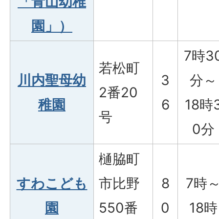
「青山幼稚
園」）
7時3
若松町
川内聖母幼
3
分～
2番20
稚園
6
18時
号
0分
樋脇町
すわこども
市比野
8
7時
園
550番
0
18時