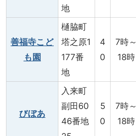
地
樋脇町
善福寺こど
塔之原1
4
7時
も園
177番
0
18時
地
入来町
副田60
5
7時
びぼあ
46番地
0
18時