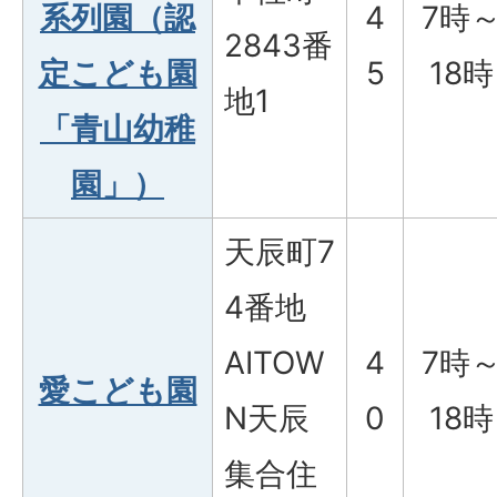
系列園（認
4
7時
2843番
定こども園
5
18時
地1
「青山幼稚
園」）
天辰町7
4番地
AITOW
4
7時
愛こども園
N天辰
0
18時
集合住