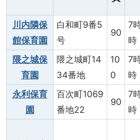
川内隣保
白和町9番5
7
90
館保育園
号
時
隈之城保
隈之城町14
10
7
育園
34番地
0
時
永利保育
百次町1069
7
90
園
番地22
時