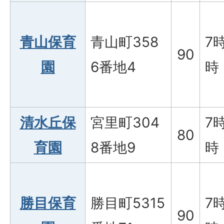
青山保育
青山町358
7
90
園
6番地4
時
清水丘保
宮里町304
7
80
育園
8番地9
時
勝目保育
勝目町5315
7
90