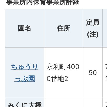
事業所内保育事業所詳細
定員
園名
住所
(注)
ちゅうり
永利町400
50
っぷ園
0番地2
みくに大樟