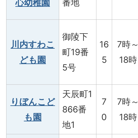
心幼稚園
番地
御陵下
川内すわこ
16
7時
町19番
ども園
5
18時
5号
天辰町1
りぼんこど
7
7時
866番
も園
0
18時
地1