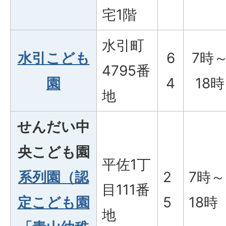
宅1階
水引町
水引こども
6
7時
4795番
園
4
18時
地
せんだい中
央こども園
平佐1丁
系列園（認
2
7時～
目111番
定こども園
5
18時
地