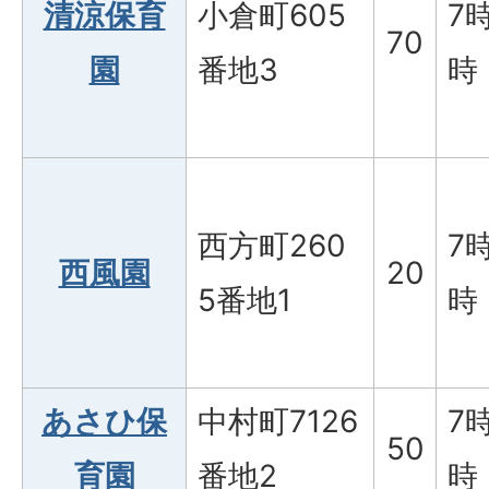
清涼保育
小倉町605
7
70
園
番地3
時
西方町260
7
西風園
20
5番地1
時
あさひ保
中村町7126
7
50
育園
番地2
時