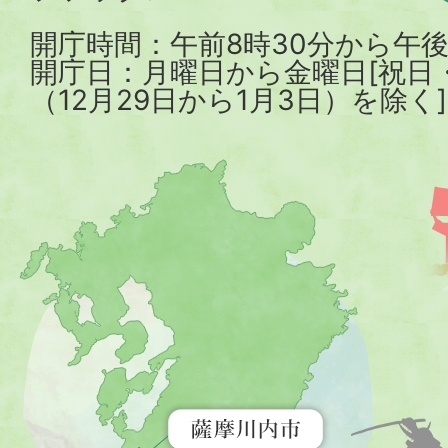
開庁時間：午前8時30分から午後
開庁日：月曜日から金曜日[祝日
（12月29日から1月3日）を除く]
薩
摩
川
内
市
を
示
す