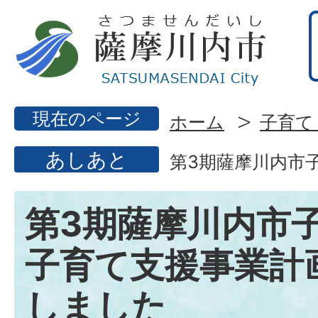
現在のページ
ホーム
子育て
あしあと
第3期薩摩川内市
第3期薩摩川内市
子育て支援事業計
しました