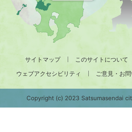
地
図。
九
州
全
サイトマップ
このサイトについて
土
ウェブアクセシビリティ
ご意見・お問
が
緑
色
Copyright (c) 2023 Satsumasendai city
で
表