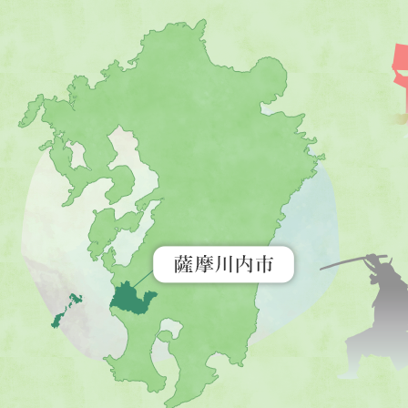
薩
摩
川
内
市
を
示
す
地
図。
九