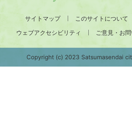
州
全
サイトマップ
このサイトについて
土
ウェブアクセシビリティ
ご意見・お問
が
緑
色
Copyright (c) 2023 Satsumasendai city
で
表
示
さ
れ
て