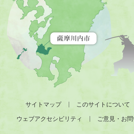
市
を
示
す
地
図。
九
州
全
サイトマップ
このサイトについて
土
ウェブアクセシビリティ
ご意見・お問
が
緑