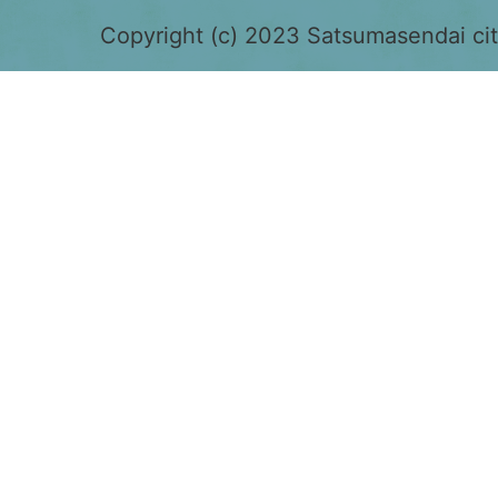
色
Copyright (c) 2023 Satsumasendai city
で
表
示
さ
れ
て
お
り、
鹿
児