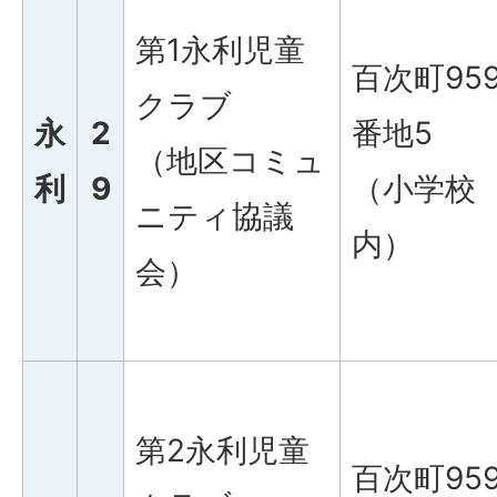
第1永利児童
百次町95
クラブ
永
2
番地5
（地区コミュ
利
9
（小学校
ニティ協議
内）
会）
第2永利児童
百次町95