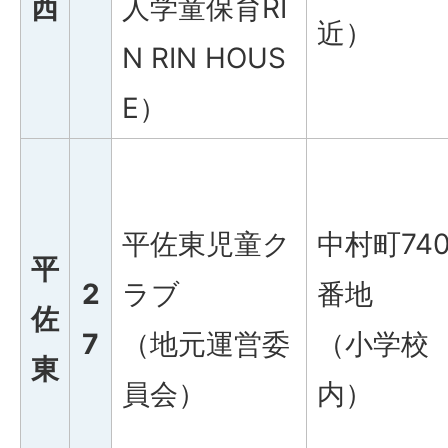
西
人学童保育RI
近）
N RIN HOUS
E）
平佐東児童ク
中村町740
平
2
ラブ
番地
佐
7
（地元運営委
（小学校
東
員会）
内）