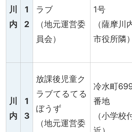
川
1
ラブ
1号
内
2
（地元運営委
（薩摩川
員会）
市役所隣
放課後児童ク
冷水町69
ラブてるてる
川
1
番地
ぼうず
内
3
（小学校
（地元運営委
近）