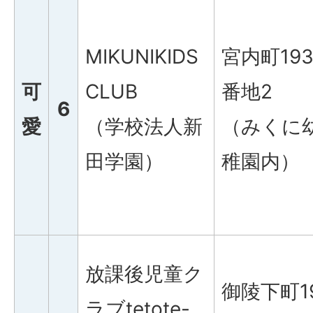
MIKUNIKIDS
宮内町193
可
CLUB
番地2
6
愛
（学校法人新
（みくに
田学園）
稚園内）
放課後児童ク
御陵下町1
ラブtetote-