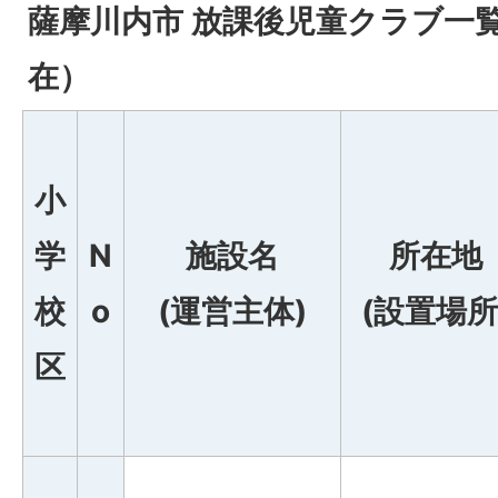
薩摩川内市 放課後児童クラブ一覧
在）
小
学
N
施設名
所在地
校
o
(運営主体)
(設置場所
区