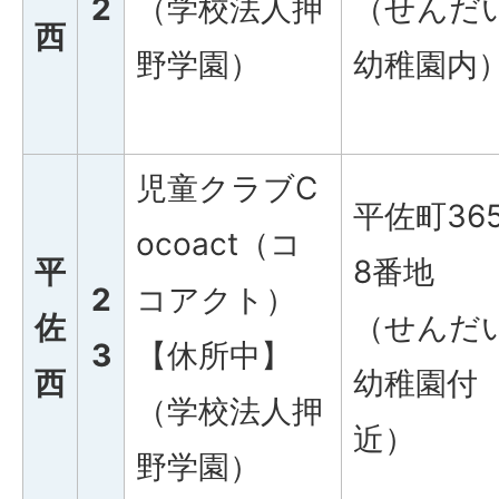
2
（学校法人押
（せんだ
西
野学園）
幼稚園内
児童クラブC
平佐町36
ocoact（コ
平
8番地
2
コアクト）
佐
（せんだ
3
【休所中】
西
幼稚園付
（学校法人押
近）
野学園）