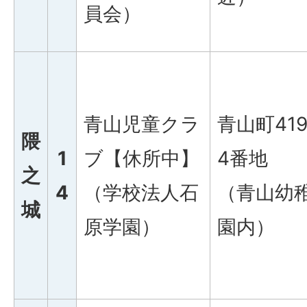
員会）
青山児童クラ
青山町41
隈
1
ブ【休所中】
4番地
之
4
（学校法人石
（青山幼
城
原学園）
園内）