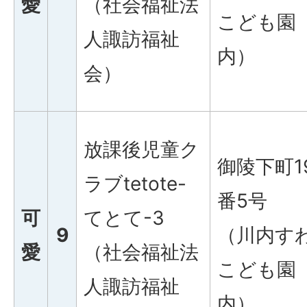
愛
（社会福祉法
こども園
人諏訪福祉
内）
会）
放課後児童ク
御陵下町1
ラブtetote-
番5号
可
てとて-3
9
（川内す
愛
（社会福祉法
こども園
人諏訪福祉
内）