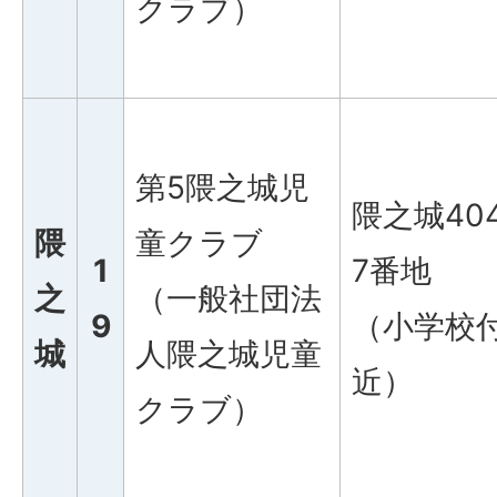
クラブ）
第5隈之城児
隈之城40
隈
童クラブ
1
7番地
之
（一般社団法
9
（小学校
城
人隈之城児童
近）
クラブ）