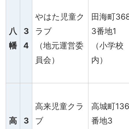
やはた児童ク
田海町36
八
3
ラブ
3番地1
幡
4
（地元運営委
（小学校
員会）
内）
高来児童クラ
高城町136
高
3
ブ
番地3