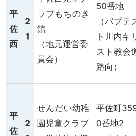
50番地
平
ラブもちのき
2
（バプテ
佐
館
1
ト川内キ
西
（地元運営委
スト教会
員会）
路向）
せんだい幼稚
平佐町35
平
2
園児童クラブ
0番地2
佐