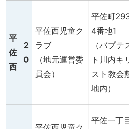
平佐町29
平佐西児童ク
4番地1
平
2
ラブ
（バプテ
佐
0
（地元運営委
ト川内キ
西
員会）
スト教会
地内）
平佐一丁
平佐西児童ク