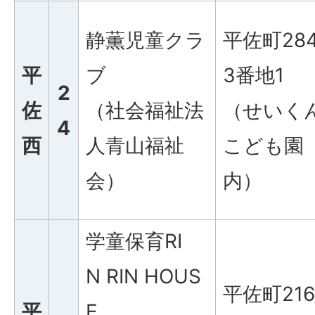
静薫児童クラ
平佐町28
平
ブ
3番地1
2
佐
（社会福祉法
（せいく
4
西
人青山福祉
こども園
会）
内）
学童保育RI
N RIN HOUS
平佐町216
平
E