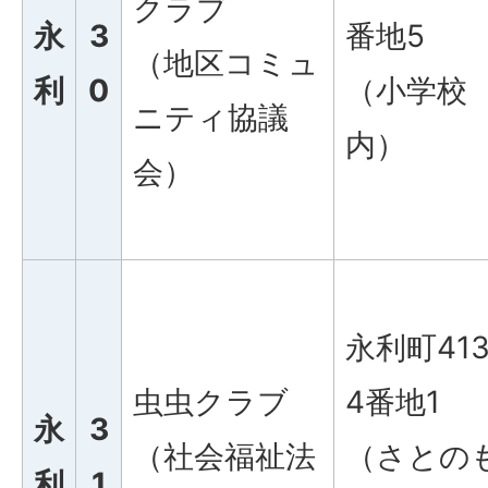
クラブ
永
3
番地5
（地区コミュ
利
0
（小学校
ニティ協議
内）
会）
永利町41
虫虫クラブ
4番地1
永
3
（社会福祉法
（さとの
利
1