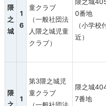
隈之城40
隈
童クラブ
1
0番地
之
（一般社団法
6
（小学校
城
人隈之城児童
近）
クラブ）
第3隈之城児
隈之城40
隈
童クラブ
1
7番地
之
（一般社団法