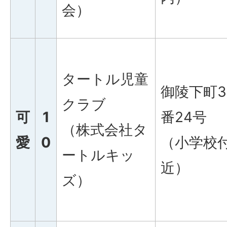
会）
タートル児童
御陵下町3
クラブ
可
1
番24号
（株式会社タ
愛
0
（小学校
ートルキッ
近）
ズ）