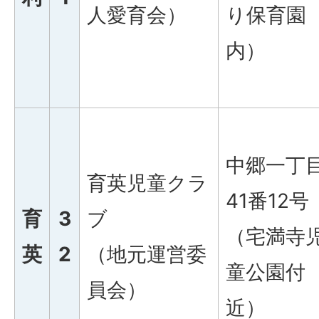
人愛育会）
り保育園
内）
中郷一丁
育英児童クラ
41番12号
育
3
ブ
（宅満寺
英
2
（地元運営委
童公園付
員会）
近）