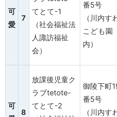
番5号
可
てとて-1
7
（川内す
愛
（社会福祉法
こども園
人諏訪福祉
内）
会）
放課後児童ク
御陵下町1
ラブtetote-
番5号
可
てとて-2
8
（川内す