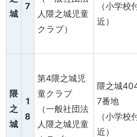
7
（小学校
城
人隈之城児童
近）
クラブ）
第4隈之城児
隈之城40
隈
童クラブ
1
7番地
之
（一般社団法
8
（小学校
城
人隈之城児童
近）