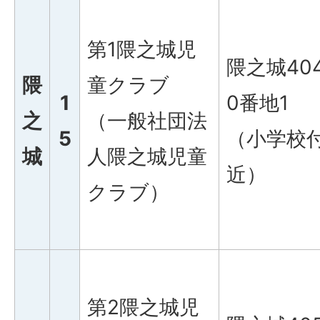
第1隈之城児
隈之城40
隈
童クラブ
1
0番地1
之
（一般社団法
5
（小学校
城
人隈之城児童
近）
クラブ）
第2隈之城児