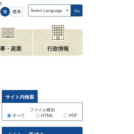
色
Go
事・産業
行政情報
サイト内検索
キ
ファイル種別
すべて
HTML
PDF
ー
ワ