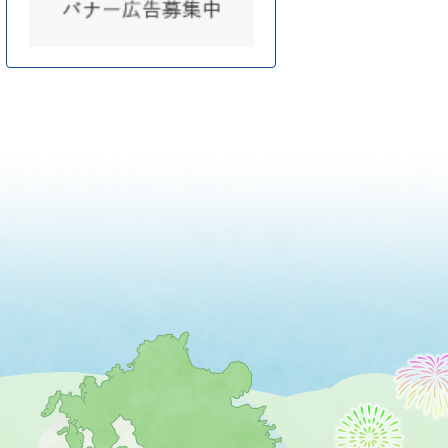
薩
摩
川
内
市