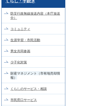
くらし・手続き
ー
ド
防災行政無線放送内容（本庁放送
分）
検
索
コミュニティ
生涯学習・市民活動
男女共同参画
少子化対策
財産マネジメント（市有地売却情
報）
くらしのサービス・相談
市民窓口サービス