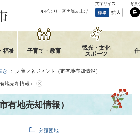
文字サイズ
背景
ルビふり
音声読み上げ
観光・文化
・福祉
子育て・教育
仕
スポーツ
続き
財産マネジメント（市有地売却情報）
有地売却情報）
市有地売却情報）
分譲団地