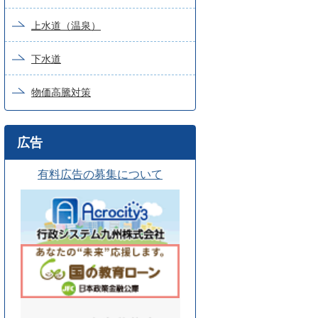
上水道（温泉）
下水道
物価高騰対策
広告
有料広告の募集について