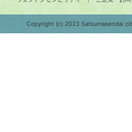
が
緑
色
Copyright (c) 2023 Satsumasendai city
で
表
示
さ
れ
て
お
り、
鹿