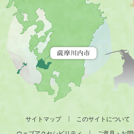
川
内
市
を
示
す
地
図。
九
州
全
サイトマップ
このサイトについて
土
ウェブアクセシビリティ
ご意見・お問