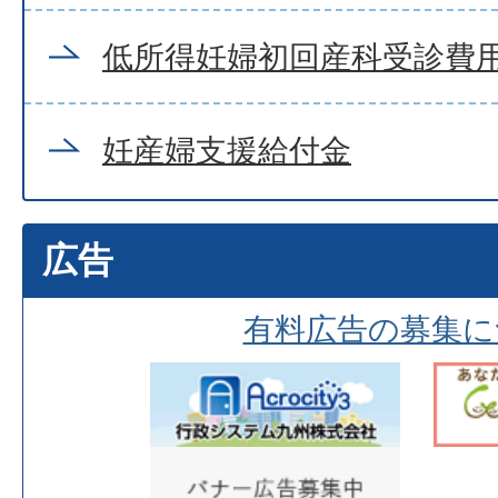
低所得妊婦初回産科受診費
妊産婦支援給付金
広告
有料広告の募集に