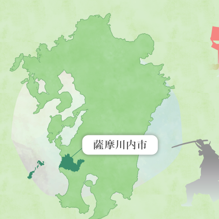
薩
摩
川
内
市
を
示
す
地
図。
九