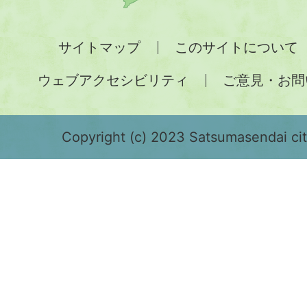
州
全
サイトマップ
このサイトについて
土
ウェブアクセシビリティ
ご意見・お問
が
緑
色
Copyright (c) 2023 Satsumasendai city
で
表
示
さ
れ
て