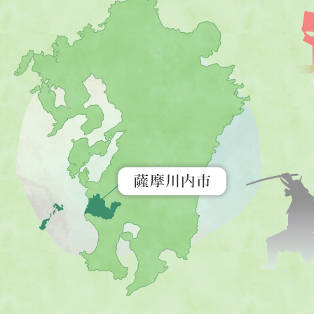
薩
摩
川
内
市
を
示
す
地
図。
九
州