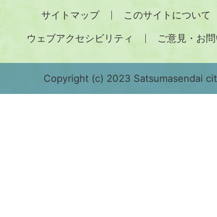
全
サイトマップ
このサイトについて
土
ウェブアクセシビリティ
ご意見・お問
が
緑
色
Copyright (c) 2023 Satsumasendai city
で
表
示
さ
れ
て
お