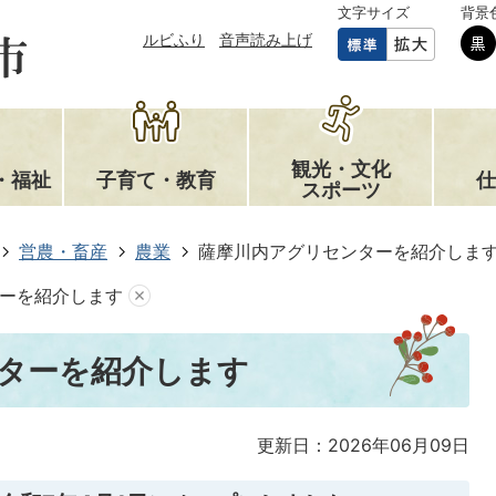
文字サイズ
背景
ルビふり
音声読み上げ
観光・文化
・福祉
子育て・教育
仕
スポーツ
営農・畜産
農業
薩摩川内アグリセンターを紹介しま
ーを紹介します
ターを紹介します
更新日：2026年06月09日