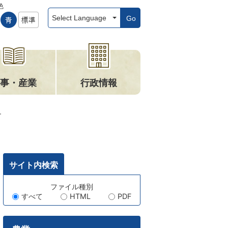
色
Go
事・産業
行政情報
す
サイト内検索
キ
ファイル種別
すべて
HTML
PDF
ー
ワ