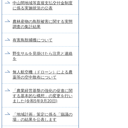
中山間地域等直接支払交付金制度
に係る実施状況の公表
農林産物の鳥獣被害に関する実態
調査の集計結果
有害鳥獣捕獲について
野生サルを見掛けたら注意と連絡
を
無人航空機（ドローン）による農
薬等の空中散布について
「農業経営基盤の強化の促進に関
する基本的な構想」の変更を行い
ました(令和5年9月20日)
「地域計画」策定に係る「協議の
場」の結果を公表します