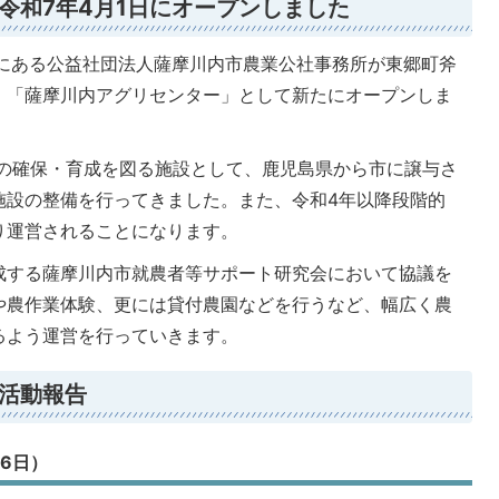
令和7年4月1日にオープンしました
町にある公益社団法人薩摩川内市農業公社事務所が東郷町斧
、「薩摩川内アグリセンター」として新たにオープンしま
者の確保・育成を図る施設として、鹿児島県から市に譲与さ
施設の整備を行ってきました。また、令和4年以降段階的
り運営されることになります。
成する薩摩川内市就農者等サポート研究会において協議を
や農作業体験、更には貸付農園などを行うなど、幅広く農
るよう運営を行っていきます。
活動報告
6日）