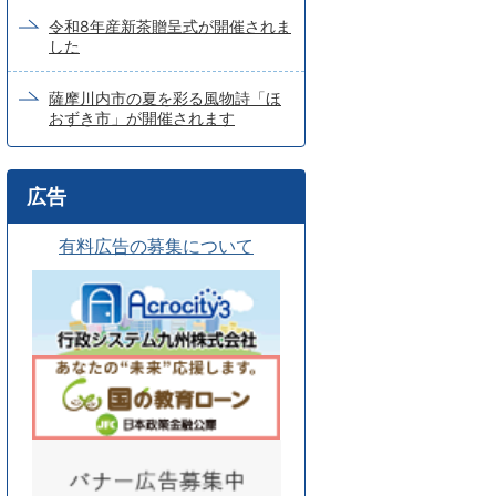
令和8年産新茶贈呈式が開催されま
した
薩摩川内市の夏を彩る風物詩「ほ
おずき市」が開催されます
広告
有料広告の募集について