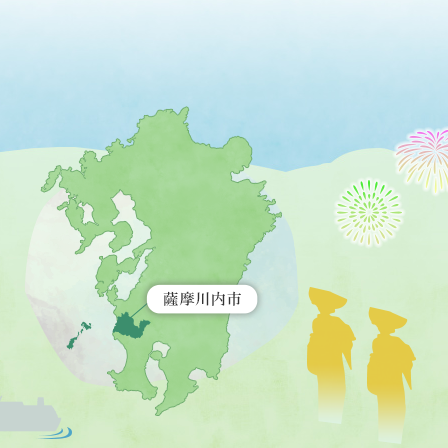
薩
摩
川
内
市
を
示
す
地
図。
九
州
全
土
が
緑