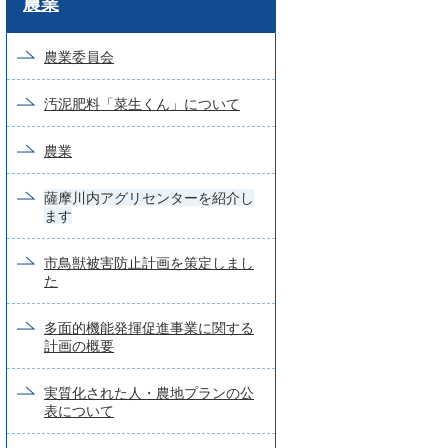
農業
ー
ド
農業委員会
検
汚泥肥料「菜生くん」について
索
農業
薩摩川内アグリセンターを紹介し
ます
市鳥獣被害防止計画を策定しまし
た
多面的機能発揮促進事業に関する
計画の概要
実質化された人・農地プランの公
表について