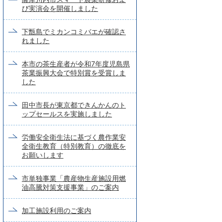
び実演会を開催しました
下甑島でミカンコミバエが確認さ
れました
本市の茶生産者が令和7年度児島県
茶業振興大会で特別賞を受賞しま
した
田中市長が東京都できんかんのト
ップセールスを実施しました
労働安全衛生法に基づく農作業安
全衛生教育（特別教育）の徹底を
お願いします
市単独事業「農産物生産施設用燃
油高騰対策支援事業」のご案内
加工施設利用のご案内