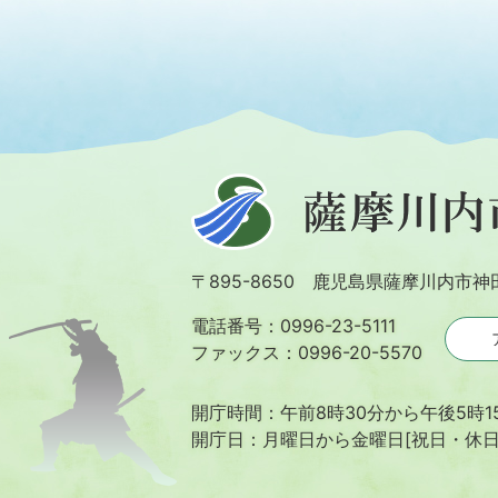
薩
摩
川
〒895-8650 鹿児島県薩摩川内市神
内
市
電話番号：0996-23-5111
ファックス：0996-20-5570
開庁時間：午前8時30分から午後5時1
開庁日：月曜日から金曜日[祝日・休