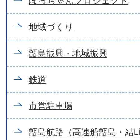
ぽっちゃんプロジェクト
地域づくり
甑島振興・地域振興
鉄道
市営駐車場
甑島航路（高速船甑島・結Li