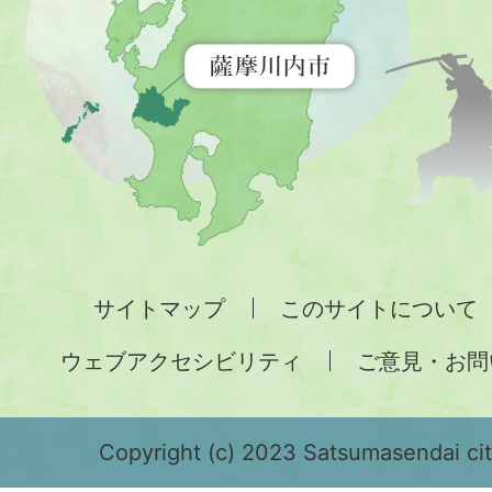
示
す
地
図。
九
州
全
サイトマップ
このサイトについて
土
ウェブアクセシビリティ
ご意見・お問
が
緑
色
Copyright (c) 2023 Satsumasendai city