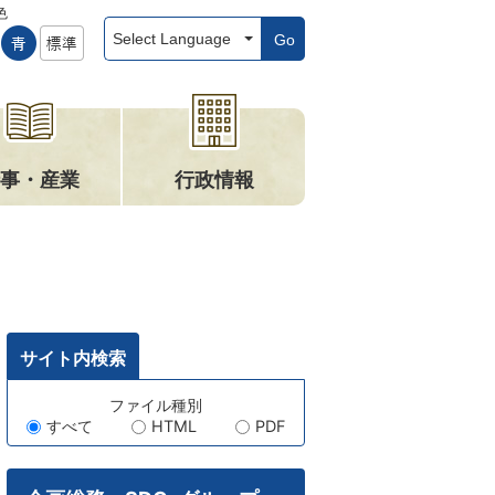
色
Go
事・産業
行政情報
サイト内検索
キ
ファイル種別
すべて
HTML
PDF
ー
ワ