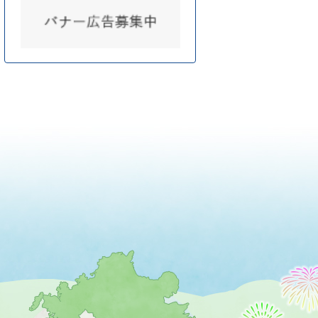
薩
摩
川
内