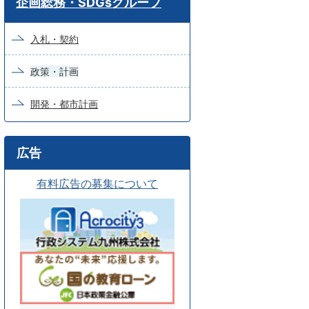
企画総務・SDGsグループ
ー
ド
入札・契約
検
政策・計画
索
開発・都市計画
広告
有料広告の募集について