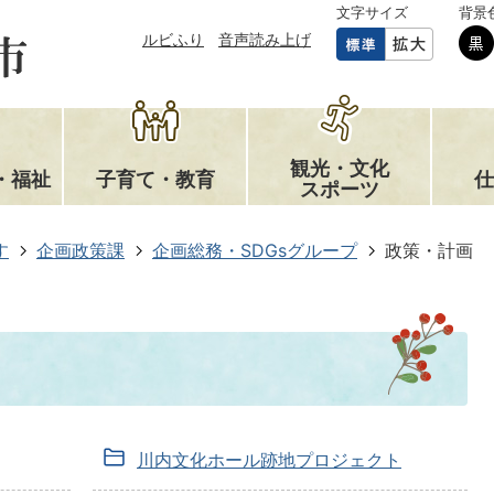
文字サイズ
背景
ルビふり
音声読み上げ
観光・文化
・福祉
子育て・教育
仕
スポーツ
す
企画政策課
企画総務・SDGsグループ
政策・計画
川内文化ホール跡地プロジェクト