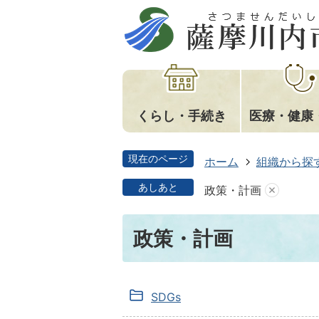
くらし・手続き
医療・健康
現在のページ
ホーム
組織から探
あしあと
政策・計画
政策・計画
SDGs