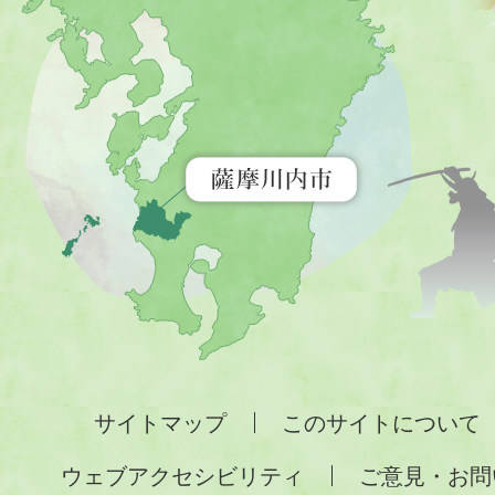
内
市
を
示
す
地
図。
九
州
全
サイトマップ
このサイトについて
土
ウェブアクセシビリティ
ご意見・お問
が