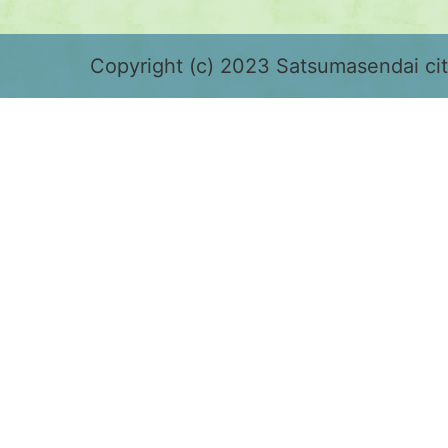
緑
色
Copyright (c) 2023 Satsumasendai city
で
表
示
さ
れ
て
お
り、
鹿