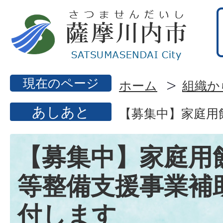
現在のページ
ホーム
組織か
あしあと
【募集中】家庭用
【募集中】家庭用
等整備支援事業補
付します