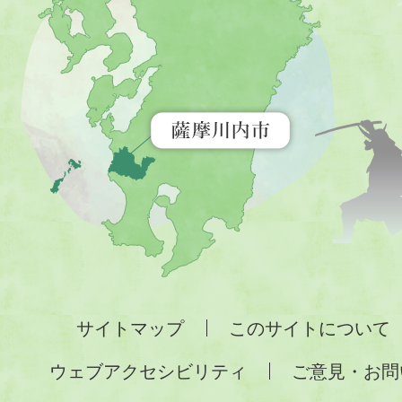
内
市
を
示
す
地
図。
九
州
全
サイトマップ
このサイトについて
土
ウェブアクセシビリティ
ご意見・お問
が