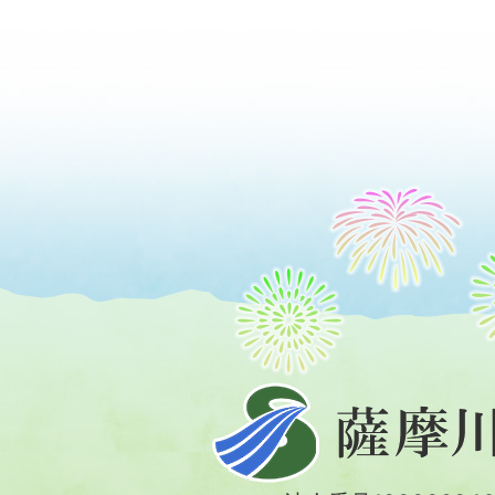
薩
摩
川