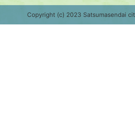
緑
色
Copyright (c) 2023 Satsumasendai city
で
表
示
さ
れ
て
お
り、
鹿
児