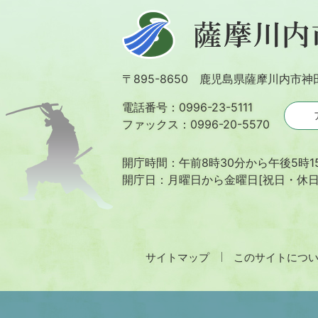
薩
摩
川
〒895-8650 鹿児島県薩摩川内市神
内
市
電話番号：0996-23-5111
ファックス：0996-20-5570
開庁時間：午前8時30分から午後5時1
開庁日：月曜日から金曜日[祝日・休
サイトマップ
このサイトにつ