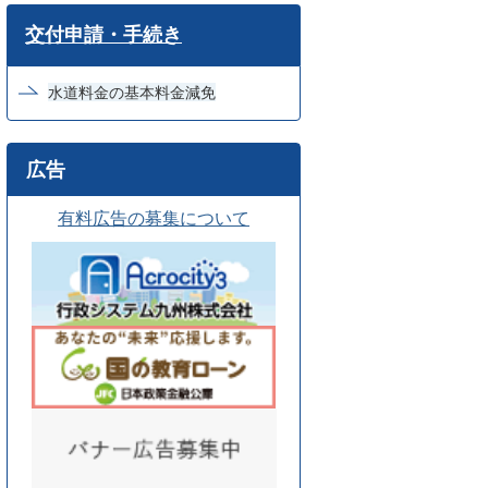
ワ
交付申請・手続き
ー
ド
水道料金の基本料金減免
検
索
広告
有料広告の募集について