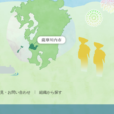
川
内
市
を
示
す
地
図。
九
州
全
土
が
緑
色
で
見・お問い合わせ
組織から探す
表
示
さ
れ