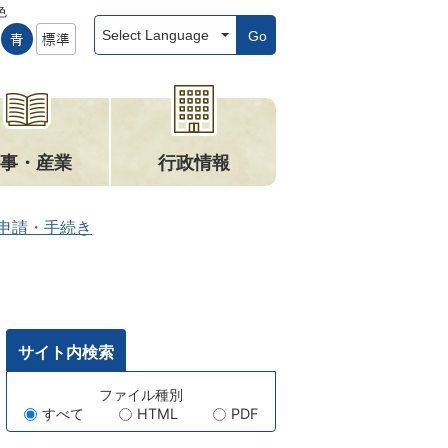
色
Go
事・産業
行政情報
申請・手続き
サイト内検索
キ
ファイル種別
すべて
HTML
PDF
ー