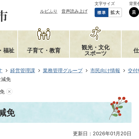
文字サイズ
背景
ルビふり
音声読み上げ
観光・文化
・福祉
子育て・教育
仕
スポーツ
す
経営管理課
業務管理グループ
市民向け情報
交付
金減免
免
減免
更新日：2026年01月20日