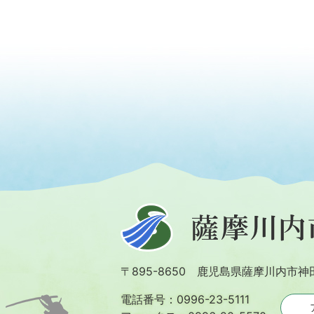
薩
摩
川
〒895-8650 鹿児島県薩摩川内市神
内
市
電話番号：0996-23-5111