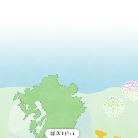
薩
摩
川
内
市
を
示
す
地