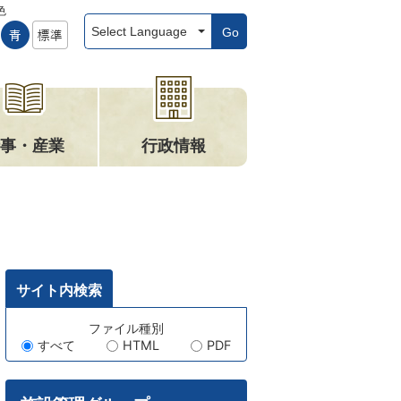
色
Go
事・産業
行政情報
サイト内検索
キ
ファイル種別
すべて
HTML
PDF
ー
ワ