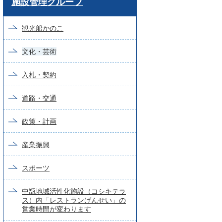
施設管理グループ
ー
ド
観光船かのこ
検
文化・芸術
索
入札・契約
道路・交通
政策・計画
産業振興
スポーツ
中甑地域活性化施設（コシキテラ
ス）内「レストランげんせい」の
営業時間が変わります