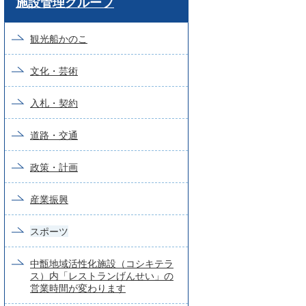
施設管理グループ
ー
ド
観光船かのこ
検
文化・芸術
索
入札・契約
道路・交通
政策・計画
産業振興
スポーツ
中甑地域活性化施設（コシキテラ
ス）内「レストランげんせい」の
営業時間が変わります