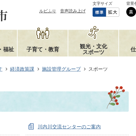
文字サイズ
背景
ルビふり
音声読み上げ
観光・文化
・福祉
子育て・教育
仕
スポーツ
す
経済政策課
施設管理グループ
スポーツ
川内川交流センターのご案内