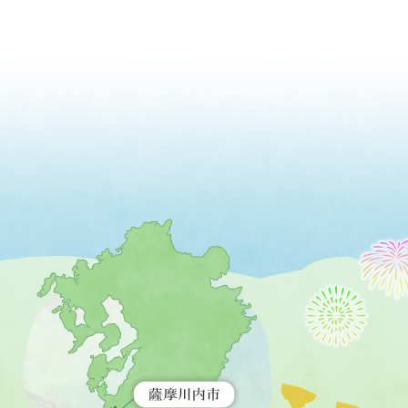
薩
摩
川
内
市
を
示
す
地