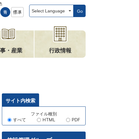
色
Go
事・産業
行政情報
サイト内検索
キ
ファイル種別
すべて
HTML
PDF
ー
ワ