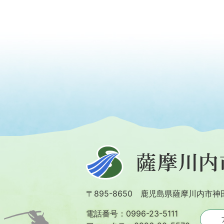
薩
摩
川
〒895-8650 鹿児島県薩摩川内市神
内
市
電話番号：0996-23-5111