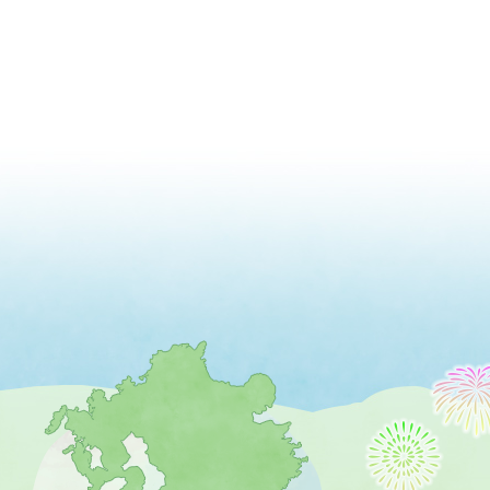
薩
摩
川
内
市
を