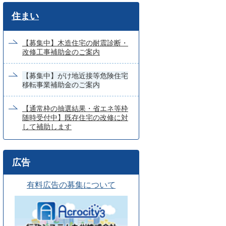
ワ
住まい
ー
ド
【募集中】木造住宅の耐震診断・
改修工事補助金のご案内
検
索
【募集中】がけ地近接等危険住宅
移転事業補助金のご案内
【通常枠の抽選結果・省エネ等枠
随時受付中】既存住宅の改修に対
して補助します
広告
有料広告の募集について