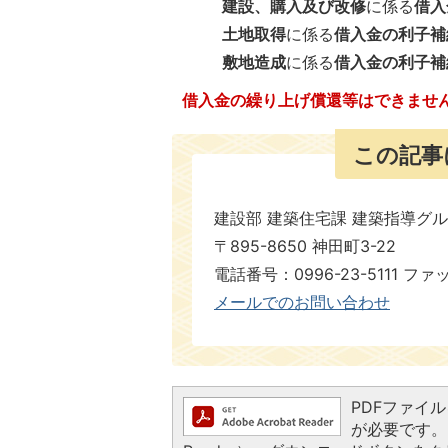
建設、購入及び改修
に係る
借入
土地取得
に係る
借入金の利子補
敷地造成
に係る
借入金の利子補
借入金の繰り上げ償還等はできませ
この記事
建設部 建築住宅課 建築指導グ
〒895-8650 神田町3-22
電話番号：0996-23-5111 ファックス番
メールでのお問い合わせ
PDFファイルを
が必要です。お