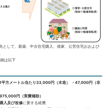
先として、新築、中古住宅購入、借家、公営住宅おおよび
。
詳細は以下
1平方メートル当たり33
,000円（木造）
・47,000円（非
975,000円（実費補助）
購入及び改修
に要する経費