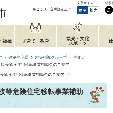
文字サイズ
背景
ルビふり
音声読み上げ
観光・文化
・福祉
子育て・教育
仕
スポーツ
す
建築住宅課
建築指導グループ
住まい
近接等危険住宅移転事業補助金のご案内
等危険住宅移転事業補助金のご案内
接等危険住宅移転事業補助