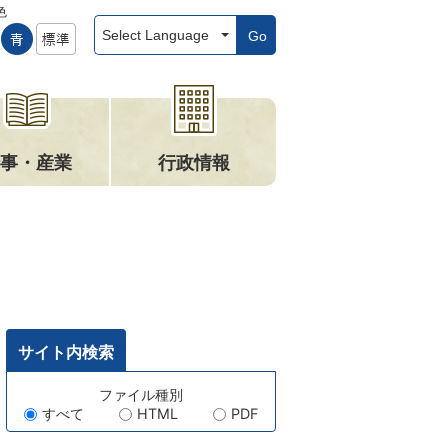
色
Go
事・産業
行政情報
サイト内検索
キ
ファイル種別
すべて
HTML
PDF
ー