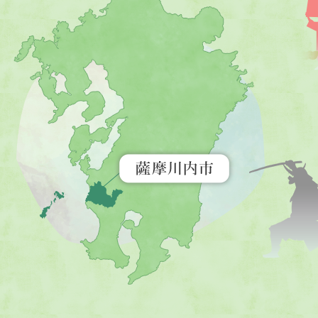
摩
川
内
市
を
示
す
地
図。
九
州
全