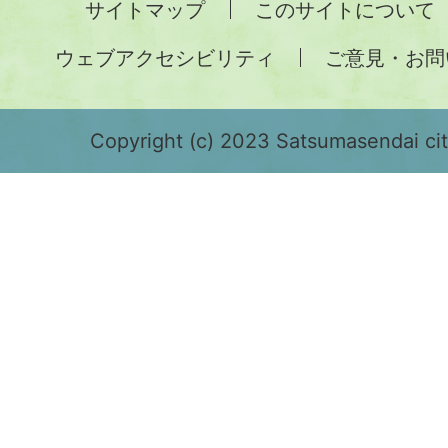
サイトマップ
このサイトについて
土
ウェブアクセシビリティ
ご意見・お問
が
緑
色
Copyright (c) 2023 Satsumasendai city
で
表
示
さ
れ
て
お