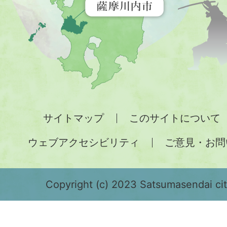
す
地
図。
九
州
全
サイトマップ
このサイトについて
土
ウェブアクセシビリティ
ご意見・お問
が
緑
色
Copyright (c) 2023 Satsumasendai city
で
表