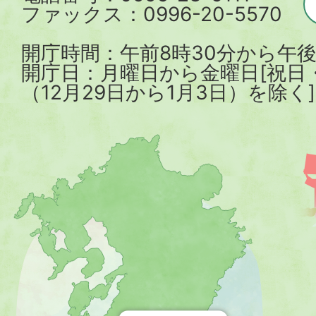
ファックス：0996-20-5570
開庁時間：午前8時30分から午後
開庁日：月曜日から金曜日[祝日
（12月29日から1月3日）を除く]
薩
摩
川
内
市
を
示