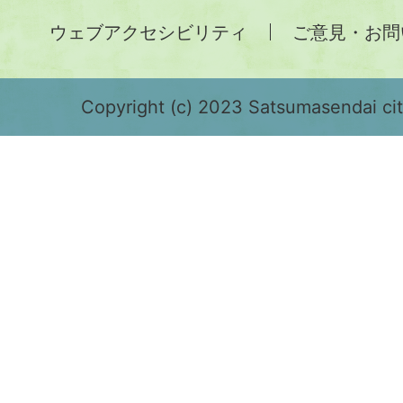
土
ウェブアクセシビリティ
ご意見・お問
が
緑
色
Copyright (c) 2023 Satsumasendai city
で
表
示
さ
れ
て
お
り、