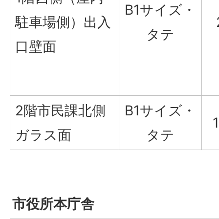
B1サイズ・
駐車場側）出入
タテ
口壁面
2階市民課北側
B1サイズ・
ガラス面
タテ
市役所本庁舎