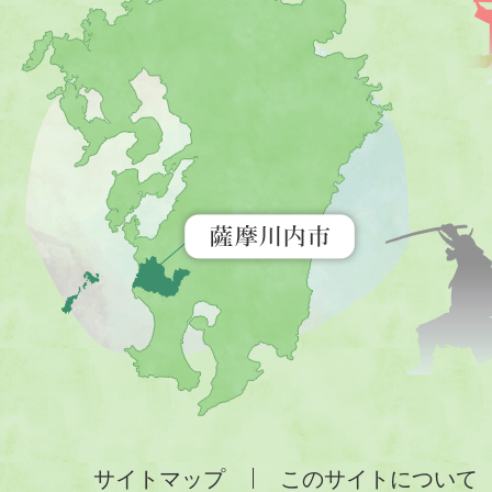
摩
川
内
市
を
示
す
地
図。
九
州
全
サイトマップ
このサイトについて