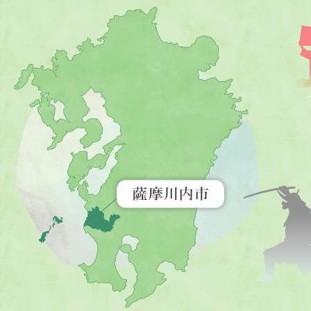
薩
摩
川
内
市
を
示
す
地
図。
九
州