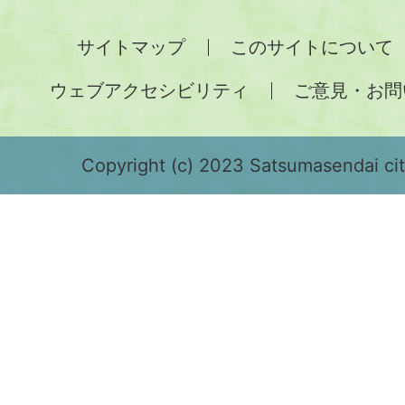
全
サイトマップ
このサイトについて
土
ウェブアクセシビリティ
ご意見・お問
が
緑
色
Copyright (c) 2023 Satsumasendai city
で
表
示
さ
れ
て