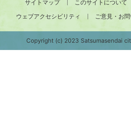
サイトマップ
このサイトについて
土
ウェブアクセシビリティ
ご意見・お問
が
緑
色
Copyright (c) 2023 Satsumasendai city
で
表
示
さ
れ
て
お
り、