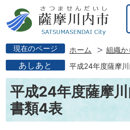
現在のページ
ホーム
組織か
あしあと
平成24年度薩摩
平成24年度薩摩
書類4表