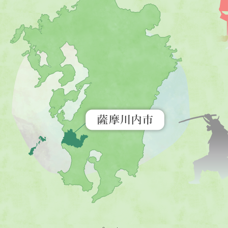
摩
川
内
市
を
示
す
地
図。
九
州
全